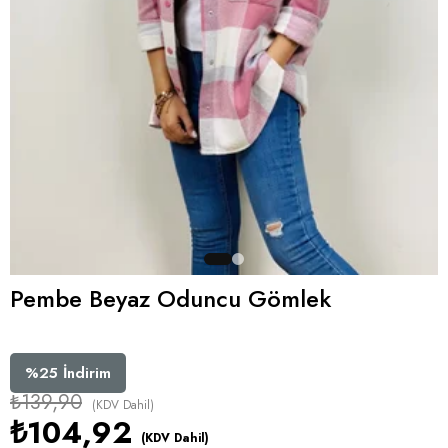
Pembe Beyaz Oduncu Gömlek
%
25
İndirim
₺139,90
(KDV Dahil)
₺104,92
(KDV Dahil)