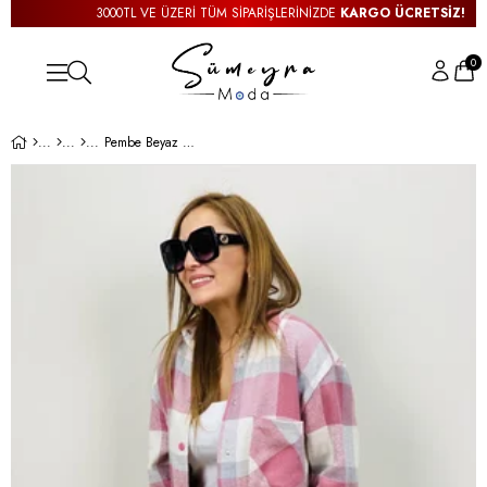
3000TL VE ÜZERİ TÜM SİPARİŞLERİNİZDE
KARGO ÜCRETSİZ!
0
Pembe Beyaz Oduncu Gömlek