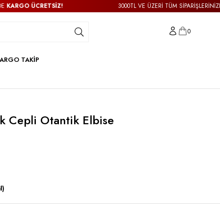
RGO ÜCRETSİZ!
3000TL VE ÜZERİ TÜM SİPARİŞLERİNİZDE
KA
0
ARGO TAKİP
k Cepli Otantik Elbise
l)