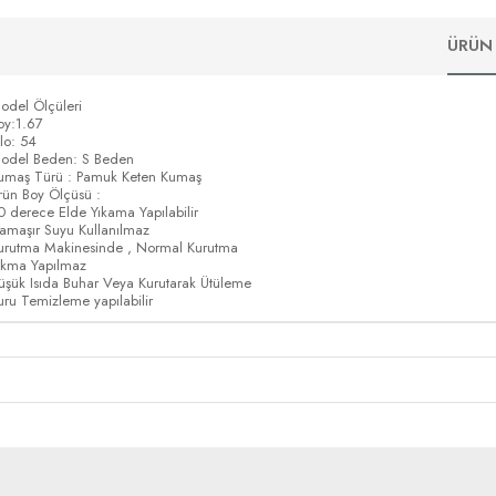
ÜRÜN 
odel Ölçüleri
oy:1.67
ilo: 54
odel Beden: S Beden
umaş Türü : Pamuk Keten Kumaş
rün Boy Ölçüsü :
0 derece Elde Yıkama Yapılabilir
amaşır Suyu Kullanılmaz
urutma Makinesinde , Normal Kurutma
ıkma Yapılmaz
üşük Isıda Buhar Veya Kurutarak Ütüleme
uru Temizleme yapılabilir