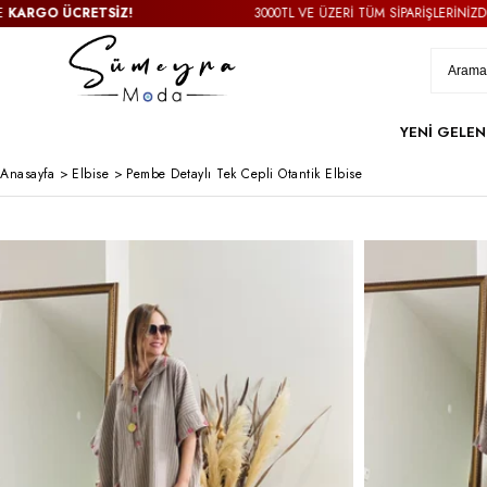
GO ÜCRETSİZ!
3000TL VE ÜZERİ TÜM SİPARİŞLERİNİZDE
KAR
YENİ GELEN
Anasayfa
>
Elbise
>
Pembe Detaylı Tek Cepli Otantik Elbise