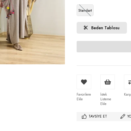
Standart
Beden Tablosu
Favorilere
İstek
Karşı
Ekle
Listeme
Ekle
TAVSIYE ET
Y