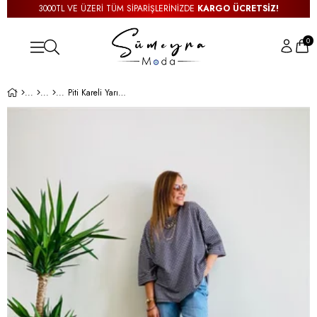
3000TL VE ÜZERİ TÜM SİPARİŞLERİNİZDE
KARGO ÜCRETSİZ!
0
Piti Kareli Yarım Kol Sweatshirt