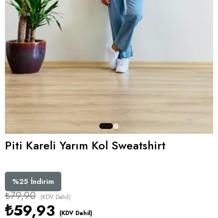
Piti Kareli Yarım Kol Sweatshirt
%
25
İndirim
₺79,90
(KDV Dahil)
₺59,93
(KDV Dahil)