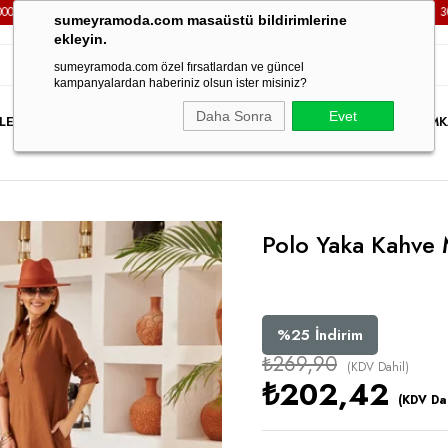
ÜZERİ TÜM SİPARİŞLERİNİZDE
KARGO ÜCRETSİZ!
3000TL VE 
sumeyramoda.com masaüstü bildirimlerine
ekleyin.
sumeyramoda.com özel fırsatlardan ve güncel
kampanyalardan haberiniz olsun ister misiniz?
Daha Sonra
Evet
LER
ELBİSE
ÜST GİYİM
ALT GİYİM
DIŞ GİYİM
TAKIM
PARTY WEAR
İNDİRİM
K
Polo Yaka Kahve 
%
25
İndirim
₺269,90
(KDV Dahil)
₺202,42
(KDV Dah