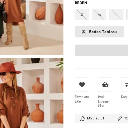
BEDEN
S
M
L
Beden Tablosu
Favorilere
İstek
Karşı
Ekle
Listeme
Ekle
TAVSIYE ET
Y