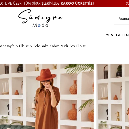
ZERİ TÜM SİPARİŞLERİNİZDE
KARGO ÜCRETSİZ!
3000TL VE 
YENİ GELEN
Anasayfa
>
Elbise
>
Polo Yaka Kahve Midi Boy Elbise