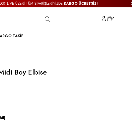
ÜZERİ TÜM SİPARİŞLERİNİZDE
KARGO ÜCRETSİZ!
3000TL VE
0
ARGO TAKİP
Midi Boy Elbise
il)