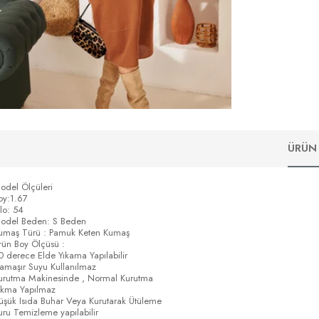
ÜRÜN 
odel Ölçüleri
oy:1.67
ilo: 54
odel Beden: S Beden
umaş Türü : Pamuk Keten Kumaş
rün Boy Ölçüsü :
0 derece Elde Yıkama Yapılabilir
amaşır Suyu Kullanılmaz
urutma Makinesinde , Normal Kurutma
ıkma Yapılmaz
üşük Isıda Buhar Veya Kurutarak Ütüleme
uru Temizleme yapılabilir