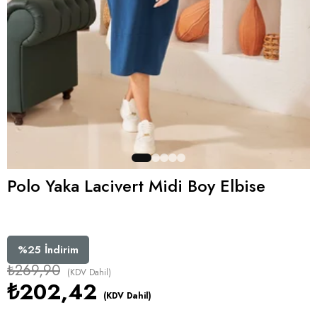
Polo Yaka Lacivert Midi Boy Elbise
%
25
İndirim
₺269,90
(KDV Dahil)
₺202,42
(KDV Dahil)