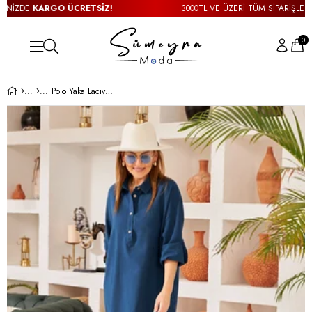
İZDE
KARGO ÜCRETSİZ!
3000TL VE ÜZERİ TÜM SİPARİŞLERİNİ
0
Polo Yaka Lacivert Midi Boy Elbise