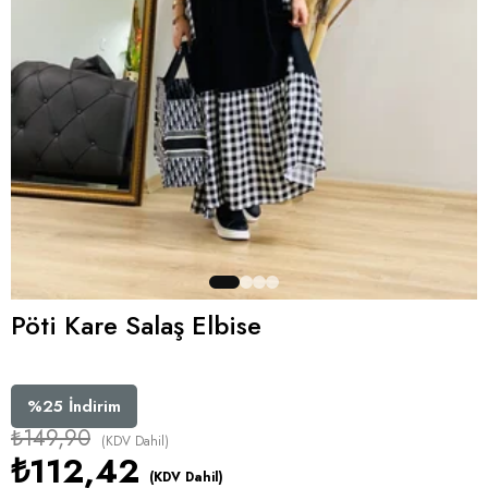
Pöti Kare Salaş Elbise
%
25
İndirim
₺149,90
(KDV Dahil)
₺112,42
(KDV Dahil)