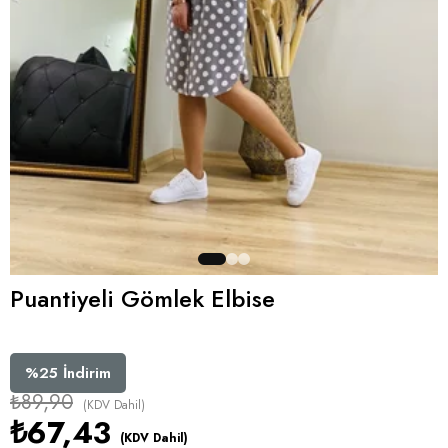
Puantiyeli Gömlek Elbise
%
25
İndirim
₺89,90
(KDV Dahil)
₺67,43
(KDV Dahil)