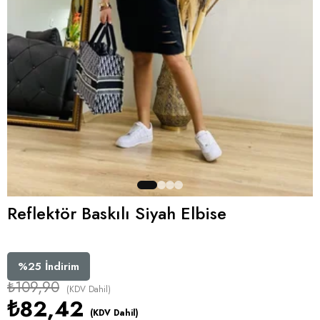
Reflektör Baskılı Siyah Elbise
%
25
İndirim
₺109,90
(KDV Dahil)
₺82,42
(KDV Dahil)