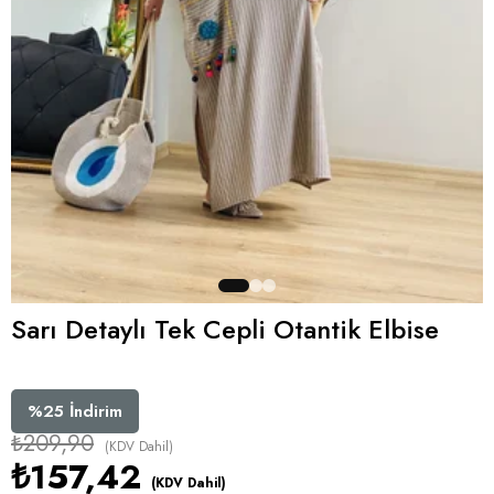
Sarı Detaylı Tek Cepli Otantik Elbise
%
25
İndirim
₺209,90
(KDV Dahil)
₺157,42
(KDV Dahil)