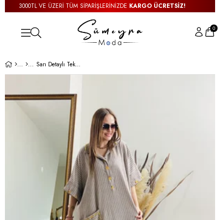
3000TL VE ÜZERİ TÜM SİPARİŞLERİNİZDE
KARGO ÜCRETSİZ!
0
Sarı Detaylı Tek Cepli Otantik Elbise