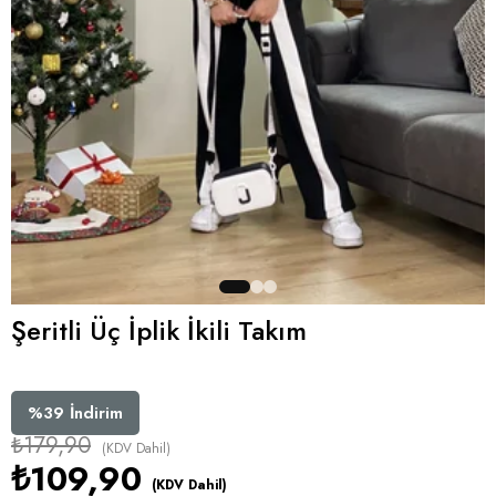
Şeritli Üç İplik İkili Takım
%
39
İndirim
₺179,90
(KDV Dahil)
₺109,90
(KDV Dahil)