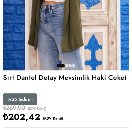
Sırt Dantel Detay Mevsimlik Haki Ceket
%
25
İndirim
₺269,90
(KDV Dahil)
₺202,42
(KDV Dahil)