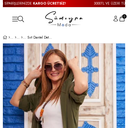
İPARİŞLERİNİZDE
KARGO ÜCRETSİZ!
3000TL VE ÜZERİ TÜM SİP
0
Sırt Dantel Detay Mevsimlik Haki Ceket