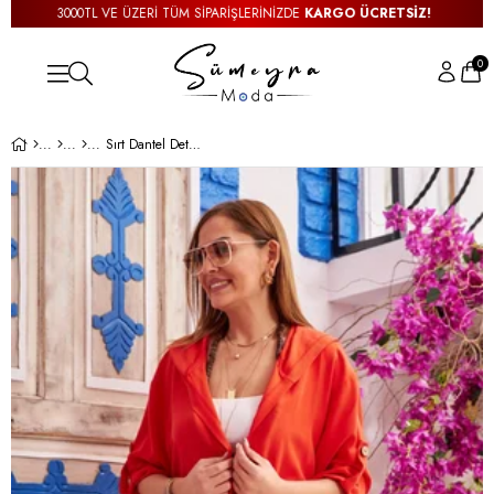
3000TL VE ÜZERİ TÜM SİPARİŞLERİNİZDE
KARGO ÜCRETSİZ!
0
Sırt Dantel Detay Mevsimlik Turuncu Ceket