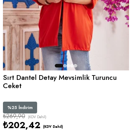
Sırt Dantel Detay Mevsimlik Turuncu
Ceket
%
25
İndirim
₺269,90
(KDV Dahil)
₺202,42
(KDV Dahil)