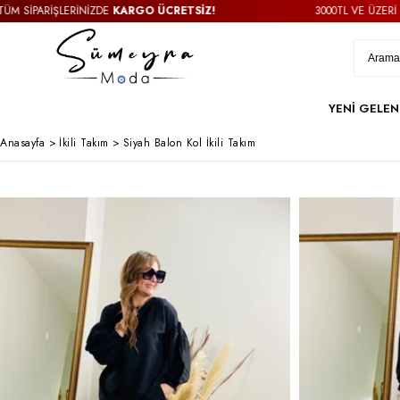
ARİŞLERİNİZDE
KARGO ÜCRETSİZ!
3000TL VE ÜZERİ TÜM Sİ
YENİ GELEN
Anasayfa
>
İkili Takım
>
Siyah Balon Kol İkili Takım