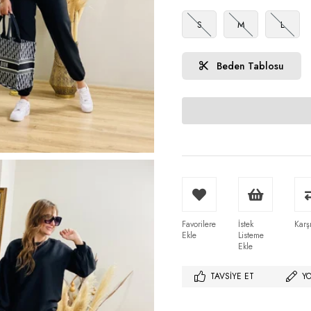
S
M
L
Beden Tablosu
Favorilere
İstek
Karşı
Ekle
Listeme
Ekle
TAVSIYE ET
Y