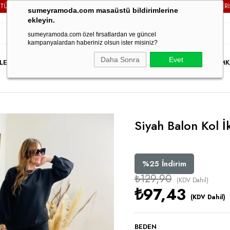
PARİŞLERİNİZDE
KARGO ÜCRETSİZ!
3000TL VE ÜZERİ TÜM Sİ
sumeyramoda.com masaüstü bildirimlerine
ekleyin.
sumeyramoda.com özel fırsatlardan ve güncel
kampanyalardan haberiniz olsun ister misiniz?
Daha Sonra
Evet
LER
ELBİSE
ÜST GİYİM
ALT GİYİM
DIŞ GİYİM
TAKIM
PARTY WEAR
İNDİRİM
K
Siyah Balon Kol İk
%
25
İndirim
₺129,90
(KDV Dahil)
₺97,43
(KDV Dahil)
BEDEN