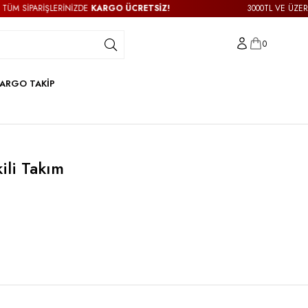
PARİŞLERİNİZDE
KARGO ÜCRETSİZ!
3000TL VE ÜZERİ TÜM S
0
ARGO TAKİP
ili Takım