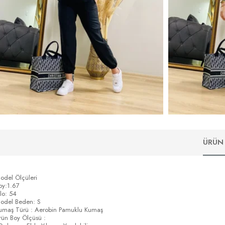
ÜRÜN 
odel Ölçüleri
oy:1.67
ilo: 54
odel Beden: S
umaş Türü : Aerobin Pamuklu Kumaş
rün Boy Ölçüsü :