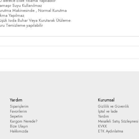
0 derece Elde Yıkama Yapılabilir
amaşır Suyu Kullanılmaz
urutma Makinesinde , Normal Kurutma
ıkma Yapılmaz
üşük Isıda Buhar Veya Kurutarak Ütüleme
uru Temizleme yapılabilir
Yardım
Kurumsal
Siparişlerim
Gizlilik ve Güvenlik
Favorilerim
İptal ve İade
Sepetim
Yardım
Kargom Nerede?
Mesafeli Satış Sözleşmesi
Bize Ulaşın
KVKK
Hakkımızda
ETK Aydınlatma