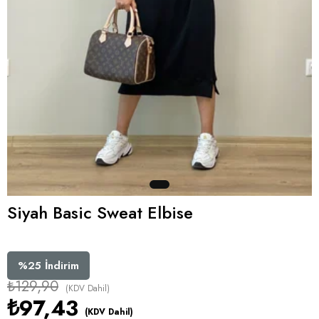
Siyah Basic Sweat Elbise
%
25
İndirim
₺129,90
(KDV Dahil)
₺97,43
(KDV Dahil)