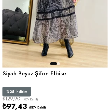
Siyah Beyaz Şifon Elbise
%
25
İndirim
₺129,90
(KDV Dahil)
₺97,43
(KDV Dahil)