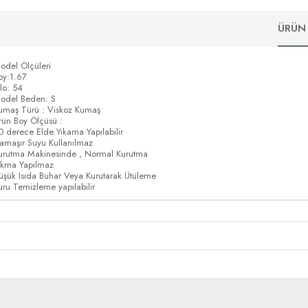
ÜRÜN 
odel Ölçüleri
oy:1.67
ilo: 54
odel Beden: S
umaş Türü : Viskoz Kumaş
rün Boy Ölçüsü :
0 derece Elde Yıkama Yapılabilir
amaşır Suyu Kullanılmaz
urutma Makinesinde , Normal Kurutma
ıkma Yapılmaz
üşük Isıda Buhar Veya Kurutarak Ütüleme
uru Temizleme yapılabilir