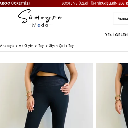
 ÜCRETSİZ!
3000TL VE ÜZERİ TÜM SİPARİŞLERİNİZDE
KARGO
YENİ GELEN
Anasayfa
>
Alt Giyim
>
Tayt
>
Siyah Çelik Tayt