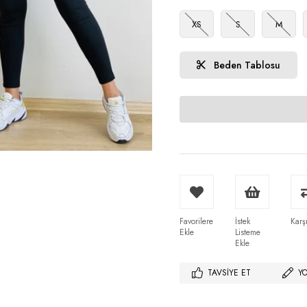
XS
S
M
Beden Tablosu
Favorilere
İstek
Karşı
Ekle
Listeme
Ekle
TAVSIYE ET
Y