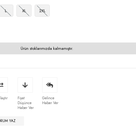
L
XL
2XL
Ürün stoklarımızda kalmamıştır.
laştır
Fiyat
Gelince
Düşünce
Haber Ver
Haber Ver
ORUM YAZ