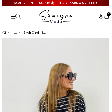
3000TL VE ÜZERİ TÜM SİPARİŞLERİNİZDE
KARGO ÜCRETSİZ!
0
Siyah Çizgili Sweatshirt