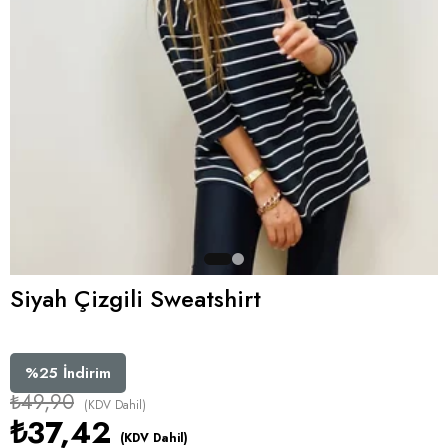
Siyah Çizgili Sweatshirt
%
25
İndirim
₺49,90
(KDV Dahil)
₺37,42
(KDV Dahil)