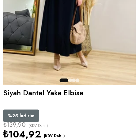
Siyah Dantel Yaka Elbise
%
25
İndirim
₺139,90
(KDV Dahil)
₺104,92
(KDV Dahil)