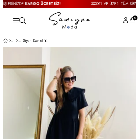
ŞLERİNİZDE
KARGO ÜCRETSİZ!
3000TL VE ÜZERİ TÜM SİPARİŞ
0
Siyah Dantel Yaka Elbise