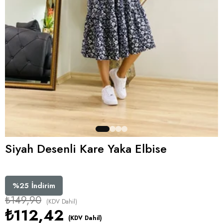
Siyah Desenli Kare Yaka Elbise
%
25
İndirim
₺149,90
(KDV Dahil)
₺112,42
(KDV Dahil)