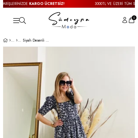
ARİŞLERİNİZDE
KARGO ÜCRETSİZ!
3000TL VE ÜZERİ TÜM SİPAR
0
Siyah Desenli Kare Yaka Elbise