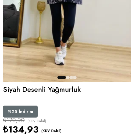
Siyah Desenli Yağmurluk
%
25
İndirim
₺179,90
(KDV Dahil)
₺134,93
(KDV Dahil)