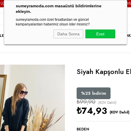
TÜM SİPARİŞLERİNİZDE
KARGO ÜCRETSİZ!
3000TL VE ÜZERİ
sumeyramoda.com masaüstü bildirimlerine
ekleyin.
sumeyramoda.com özel fırsatlardan ve güncel
kampanyalardan haberiniz olsun ister misiniz?
Daha Sonra
Evet
LER
ELBİSE
ÜST GİYİM
ALT GİYİM
DIŞ GİYİM
TAKIM
PARTY WEAR
İNDİRİM
K
Siyah Kapşonlu E
%
25
İndirim
₺99,90
(KDV Dahil)
₺74,93
(KDV Dahil)
BEDEN