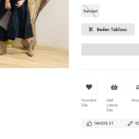
Standart
Beden Tablosu
Favorilere
İstek
Karşı
Ekle
Listeme
Ekle
TAVSIYE ET
Y