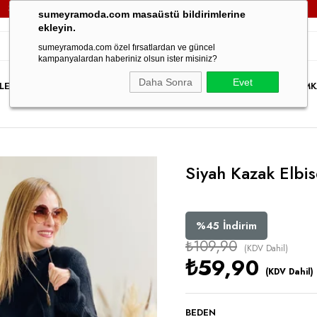
L VE ÜZERİ TÜM SİPARİŞLERİNİZDE
KARGO ÜCRETSİZ!
3000T
sumeyramoda.com masaüstü bildirimlerine
ekleyin.
sumeyramoda.com özel fırsatlardan ve güncel
kampanyalardan haberiniz olsun ister misiniz?
Daha Sonra
Evet
LER
ELBİSE
ÜST GİYİM
ALT GİYİM
DIŞ GİYİM
TAKIM
PARTY WEAR
İNDİRİM
K
Siyah Kazak Elbi
%
45
İndirim
₺109,90
(KDV Dahil)
₺59,90
(KDV Dahil)
BEDEN