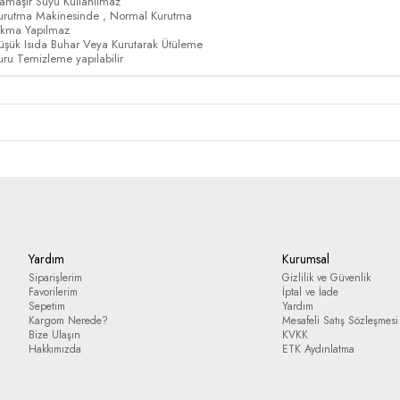
amaşır Suyu Kullanılmaz
urutma Makinesinde , Normal Kurutma
ıkma Yapılmaz
üşük Isıda Buhar Veya Kurutarak Ütüleme
uru Temizleme yapılabilir
Yardım
Kurumsal
Siparişlerim
Gizlilik ve Güvenlik
Favorilerim
İptal ve İade
Sepetim
Yardım
Kargom Nerede?
Mesafeli Satış Sözleşmesi
Bize Ulaşın
KVKK
Hakkımızda
ETK Aydınlatma