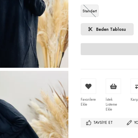
Standart
Beden Tablosu
Favorilere
İstek
Karşı
Ekle
Listeme
Ekle
TAVSIYE ET
Y