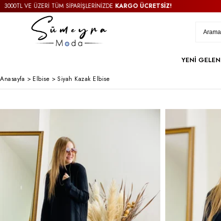
 VE ÜZERİ TÜM SİPARİŞLERİNİZDE
KARGO ÜCRETSİZ!
3000T
YENİ GELEN
Anasayfa
>
Elbise
>
Siyah Kazak Elbise