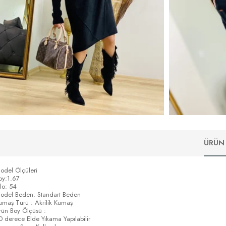
ÜRÜN 
odel Ölçüleri
oy:1.67
ilo: 54
odel Beden: Standart Beden
umaş Türü : Akrilik Kumaş
rün Boy Ölçüsü :
0 derece Elde Yıkama Yapılabilir