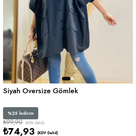
Siyah Oversize Gömlek
%
25
İndirim
₺99,90
(KDV Dahil)
₺74,93
(KDV Dahil)