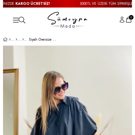
İNİZDE
KARGO ÜCRETSİZ!
3000TL VE ÜZERİ TÜM SİPARİŞLERİN
0
Siyah Oversize Gömlek