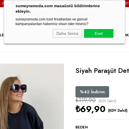
ÜZERİ TÜM SİPARİŞLERİNİZDE
KARGO ÜCRETSİZ!
3000TL VE 
sumeyramoda.com masaüstü bildirimlerine
ekleyin.
sumeyramoda.com özel fırsatlardan ve güncel
kampanyalardan haberiniz olsun ister misiniz?
Daha Sonra
Evet
LER
ELBİSE
ÜST GİYİM
ALT GİYİM
DIŞ GİYİM
TAKIM
PARTY WEAR
İNDİRİM
K
Siyah Paraşüt De
%
42
İndirim
₺119,90
(KDV Dahil)
₺69,90
(KDV Dahil)
BEDEN