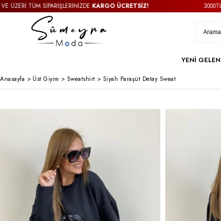
ZERİ TÜM SİPARİŞLERİNİZDE
KARGO ÜCRETSİZ!
3000TL VE 
YENİ GELEN
Anasayfa
>
Üst Giyim
>
Sweatshirt
>
Siyah Paraşüt Detay Sweat