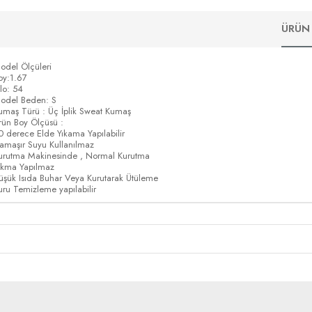
ÜRÜN 
odel Ölçüleri
oy:1.67
ilo: 54
odel Beden: S
umaş Türü : Üç İplik Sweat Kumaş
rün Boy Ölçüsü :
0 derece Elde Yıkama Yapılabilir
amaşır Suyu Kullanılmaz
urutma Makinesinde , Normal Kurutma
ıkma Yapılmaz
üşük Isıda Buhar Veya Kurutarak Ütüleme
uru Temizleme yapılabilir