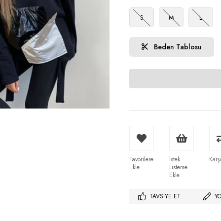
S
M
L
Beden Tablosu
Favorilere
İstek
Karşı
Ekle
Listeme
Ekle
TAVSIYE ET
Y