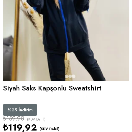
Siyah Saks Kapşonlu Sweatshirt
%
25
İndirim
₺159,90
(KDV Dahil)
₺119,92
(KDV Dahil)