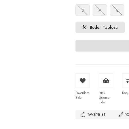
S
M
L
Beden Tablosu
Favorilere
İstek
Karşı
Ekle
Listeme
Ekle
TAVSIYE ET
Y