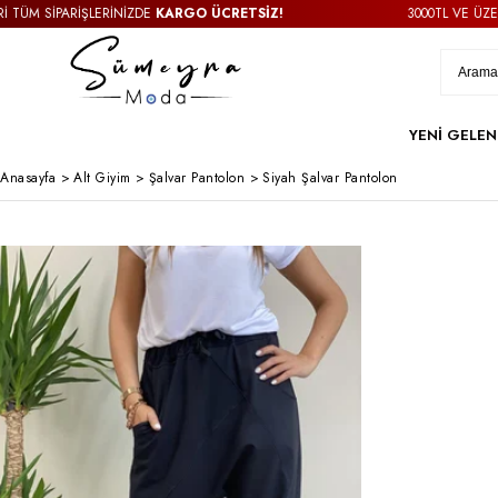
M SİPARİŞLERİNİZDE
KARGO ÜCRETSİZ!
3000TL VE ÜZERİ TÜ
YENİ GELEN
Anasayfa
>
Alt Giyim
>
Şalvar Pantolon
>
Siyah Şalvar Pantolon