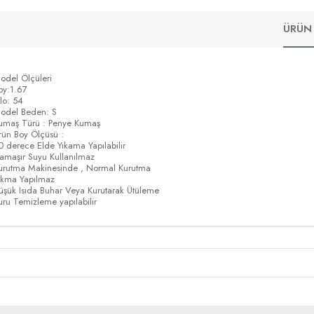
ÜRÜN 
odel Ölçüleri
oy:1.67
ilo: 54
odel Beden: S
umaş Türü : Penye Kumaş
rün Boy Ölçüsü :
0 derece Elde Yıkama Yapılabilir
amaşır Suyu Kullanılmaz
urutma Makinesinde , Normal Kurutma
ıkma Yapılmaz
üşük Isıda Buhar Veya Kurutarak Ütüleme
uru Temizleme yapılabilir