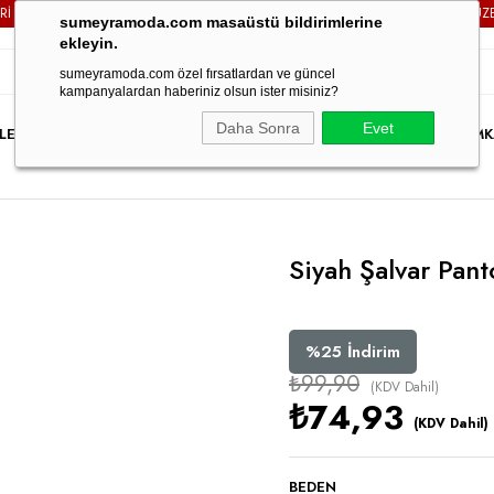
M SİPARİŞLERİNİZDE
KARGO ÜCRETSİZ!
3000TL VE ÜZERİ T
sumeyramoda.com masaüstü bildirimlerine
ekleyin.
sumeyramoda.com özel fırsatlardan ve güncel
kampanyalardan haberiniz olsun ister misiniz?
Daha Sonra
Evet
LER
ELBİSE
ÜST GİYİM
ALT GİYİM
DIŞ GİYİM
TAKIM
PARTY WEAR
İNDİRİM
K
Siyah Şalvar Pant
%
25
İndirim
₺99,90
(KDV Dahil)
₺74,93
(KDV Dahil)
BEDEN