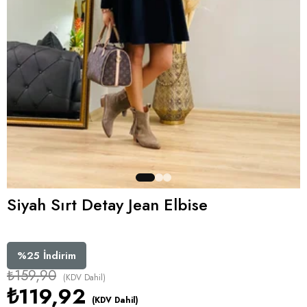
Siyah Sırt Detay Jean Elbise
%
25
İndirim
₺159,90
(KDV Dahil)
₺119,92
(KDV Dahil)