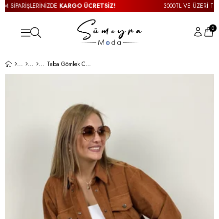
 SİPARİŞLERİNİZDE
KARGO ÜCRETSİZ!
3000TL VE ÜZERİ TÜM S
0
Taba Gömlek Ceket