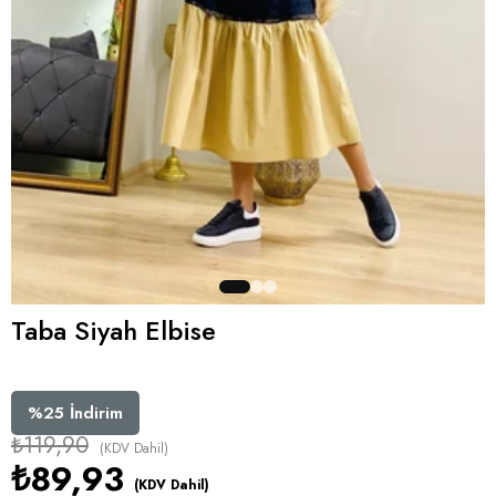
Taba Siyah Elbise
%
25
İndirim
₺119,90
(KDV Dahil)
₺89,93
(KDV Dahil)