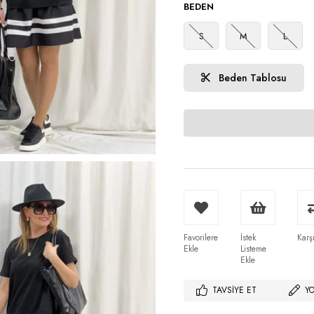
BEDEN
S
M
L
Beden Tablosu
Favorilere
İstek
Karşı
Ekle
Listeme
Ekle
TAVSIYE ET
Y