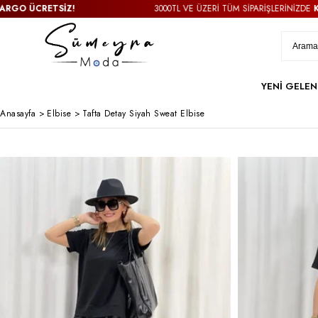
TSİZ!
3000TL VE ÜZERİ TÜM SİPARİŞLERİNİZDE
KARGO ÜCRE
YENİ GELEN
Anasayfa
>
Elbise
>
Tafta Detay Siyah Sweat Elbise