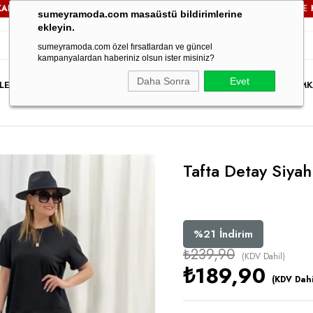
TSİZ!
3000TL VE ÜZERİ TÜM SİPARİŞLERİNİZDE
KARGO ÜCR
sumeyramoda.com masaüstü bildirimlerine
ekleyin.
sumeyramoda.com özel fırsatlardan ve güncel
kampanyalardan haberiniz olsun ister misiniz?
Daha Sonra
Evet
LER
ELBİSE
ÜST GİYİM
ALT GİYİM
DIŞ GİYİM
TAKIM
PARTY WEAR
İNDİRİM
K
Tafta Detay Siyah
%
21
İndirim
₺239,90
(KDV Dahil)
₺189,90
(KDV Dahi