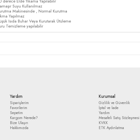
0 derece Elde Yıkama Yapılabilir
amaşır Suyu Kullanılmaz
urutma Makinesinde , Normal Kurutma
ıkma Yapılmaz
üşük Isıda Buhar Veya Kurutarak Ütüleme
uru Temizleme yapılabilir
Yardım
Kurumsal
Siparişlerim
Gizlilik ve Güvenlik
Favorilerim
İptal ve İade
Sepetim
Yardım
Kargom Nerede?
Mesafeli Satış Sözleşmesi
Bize Ulaşın
KVKK
Hakkımızda
ETK Aydınlatma