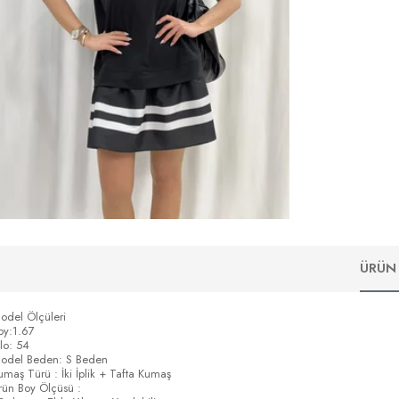
ÜRÜN 
odel Ölçüleri
oy:1.67
ilo: 54
odel Beden: S Beden
umaş Türü : İki İplik + Tafta Kumaş
rün Boy Ölçüsü :