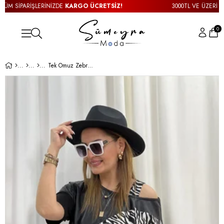
M SİPARİŞLERİNİZDE
KARGO ÜCRETSİZ!
3000TL VE ÜZERİ TÜM
0
Tek Omuz Zebra Desen Bluz