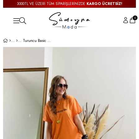
3000TL VE ÜZERİ TÜM SİPARİŞLERİNİZDE
KARGO ÜCRETSİZ!
0
Turuncu Basic Elbise