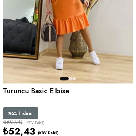
Turuncu Basic Elbise
%
25
İndirim
₺69,90
(KDV Dahil)
₺52,43
(KDV Dahil)