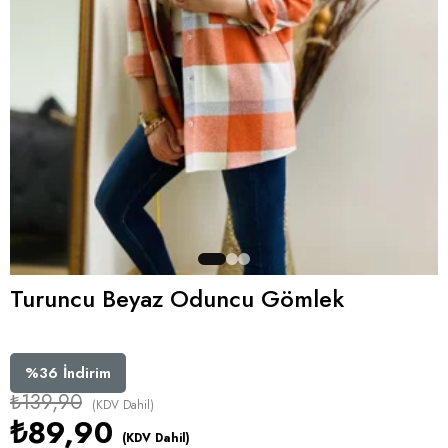
Turuncu Beyaz Oduncu Gömlek
%
36
İndirim
₺139,90
(KDV Dahil)
₺89,90
(KDV Dahil)