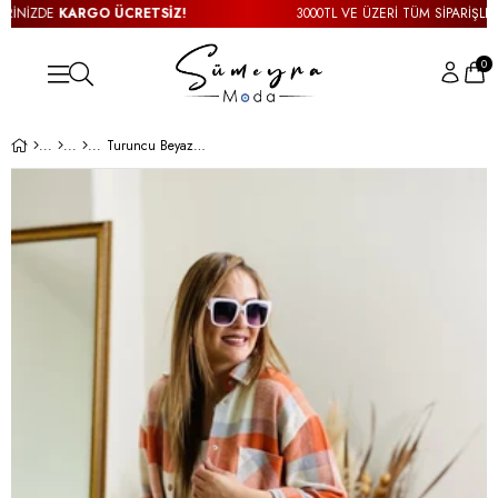
İNİZDE
KARGO ÜCRETSİZ!
3000TL VE ÜZERİ TÜM SİPARİŞLERİ
0
Turuncu Beyaz Oduncu Gömlek