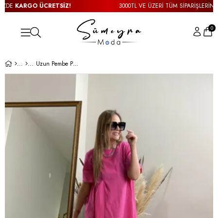
DE
KARGO ÜCRETSİZ!
3000TL VE ÜZERİ TÜM SİPARİŞLERİNİZD
0
Uzun Pembe Poplin Elbise