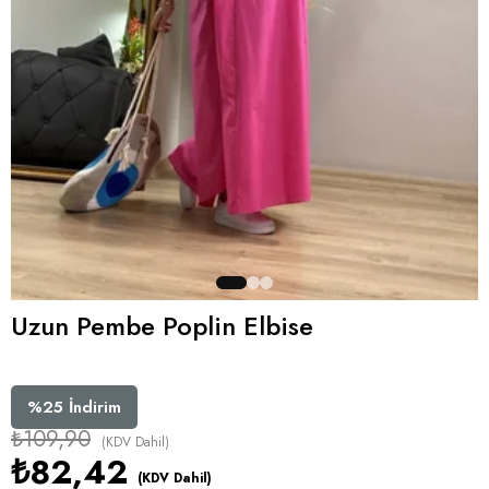
Uzun Pembe Poplin Elbise
%
25
İndirim
₺109,90
(KDV Dahil)
₺82,42
(KDV Dahil)