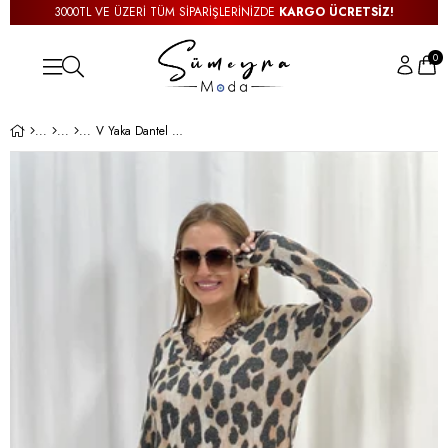
3000TL VE ÜZERİ TÜM SİPARİŞLERİNİZDE
KARGO ÜCRETSİZ!
0
V Yaka Dantel Detay Leopar Bluz