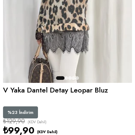
V Yaka Dantel Detay Leopar Bluz
%
23
İndirim
₺129,90
(KDV Dahil)
₺99,90
(KDV Dahil)