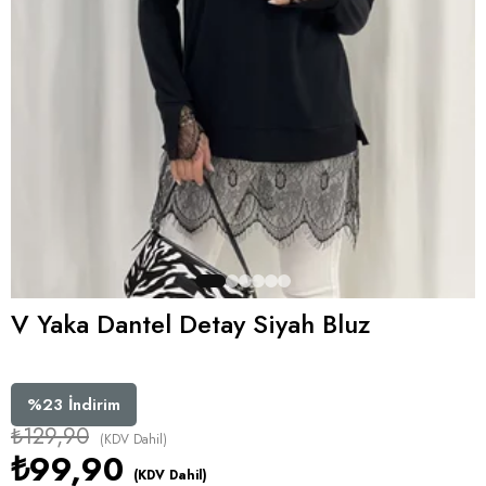
V Yaka Dantel Detay Siyah Bluz
%
23
İndirim
₺129,90
(KDV Dahil)
₺99,90
(KDV Dahil)