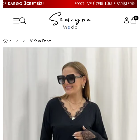
DE
KARGO ÜCRETSİZ!
3000TL VE ÜZERİ TÜM SİPARİŞLERİNİZDE
0
V Yaka Dantel Detay Siyah Bluz