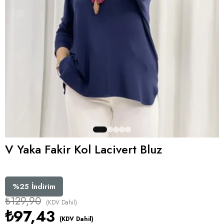
V Yaka Fakir Kol Lacivert Bluz
%
25
İndirim
₺129,90
(KDV Dahil)
₺97,43
(KDV Dahil)