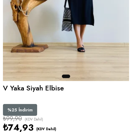
V Yaka Siyah Elbise
%
25
İndirim
₺99,90
(KDV Dahil)
₺74,93
(KDV Dahil)