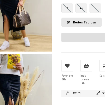
S
M
L
Beden Tablosu
Favorilere
İstek
Karşı
Ekle
Listeme
Ekle
TAVSIYE ET
Y