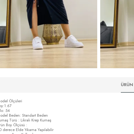
ÜRÜN 
odel Ölçüleri
oy:1.67
ilo: 54
odel Beden: Standart Beden
umaş Türü : Likralı Krep Kumaş
rün Boy Ölçüsü :
0 derece Elde Yıkama Yapılabilir