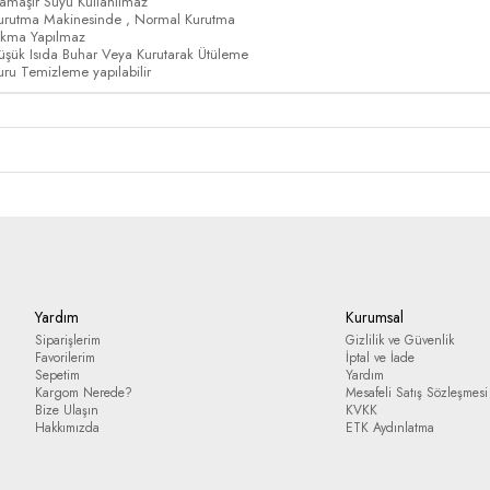
amaşır Suyu Kullanılmaz
urutma Makinesinde , Normal Kurutma
ıkma Yapılmaz
üşük Isıda Buhar Veya Kurutarak Ütüleme
uru Temizleme yapılabilir
Yardım
Kurumsal
Siparişlerim
Gizlilik ve Güvenlik
Favorilerim
İptal ve İade
Sepetim
Yardım
Kargom Nerede?
Mesafeli Satış Sözleşmesi
Bize Ulaşın
KVKK
Hakkımızda
ETK Aydınlatma