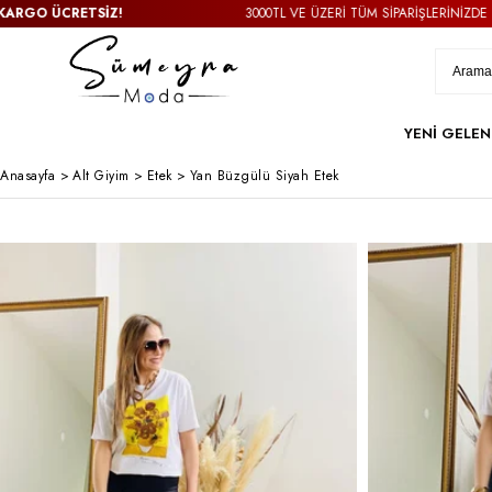
ÜCRETSİZ!
3000TL VE ÜZERİ TÜM SİPARİŞLERİNİZDE
KARGO 
YENİ GELEN
Anasayfa
>
Alt Giyim
>
Etek
>
Yan Büzgülü Siyah Etek