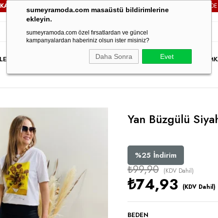
ÜCRETSİZ!
3000TL VE ÜZERİ TÜM SİPARİŞLERİNİZDE
KARGO
sumeyramoda.com masaüstü bildirimlerine
ekleyin.
sumeyramoda.com özel fırsatlardan ve güncel
kampanyalardan haberiniz olsun ister misiniz?
Daha Sonra
Evet
LER
ELBİSE
ÜST GİYİM
ALT GİYİM
DIŞ GİYİM
TAKIM
PARTY WEAR
İNDİRİM
K
Yan Büzgülü Siya
%
25
İndirim
₺99,90
(KDV Dahil)
₺74,93
(KDV Dahil)
BEDEN