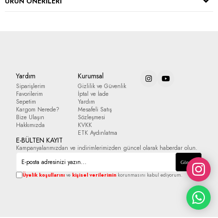
ÜRÜN ÖNERILERI
Yardım
Kurumsal
Siparişlerim
Gizlilik ve Güvenlik
Favorilerim
İptal ve İade
Sepetim
Yardım
Kargom Nerede?
Mesafeli Satış
Bize Ulaşın
Sözleşmesi
Hakkımızda
KVKK
ETK Aydınlatma
E-BÜLTEN KAYIT
Kampanyalarımızdan ve indirimlerimizden güncel olarak haberdar olun.
Gönder
Üyelik koşullarını
ve
kişisel verilerimin
korunmasını kabul ediyorum.