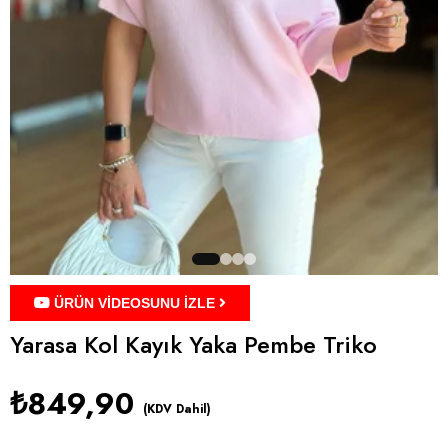
ÜRÜN VİDEOSUNU İZLE
Yarasa Kol Kayık Yaka Pembe Triko
₺849,90
(KDV Dahil)