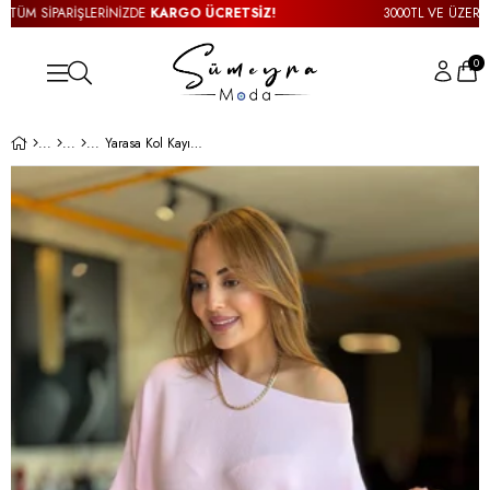
ÜM SİPARİŞLERİNİZDE
KARGO ÜCRETSİZ!
3000TL VE ÜZERİ TÜM
0
Yarasa Kol Kayık Yaka Pembe Triko