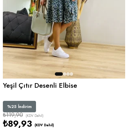
Yeşil Çıtır Desenli Elbise
%
25
İndirim
₺119,90
(KDV Dahil)
₺89,93
(KDV Dahil)