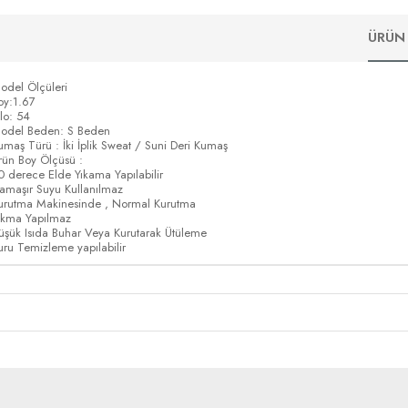
ÜRÜN 
odel Ölçüleri
oy:1.67
ilo: 54
odel Beden: S Beden
umaş Türü : İki İplik Sweat / Suni Deri Kumaş
rün Boy Ölçüsü :
0 derece Elde Yıkama Yapılabilir
amaşır Suyu Kullanılmaz
urutma Makinesinde , Normal Kurutma
ıkma Yapılmaz
üşük Isıda Buhar Veya Kurutarak Ütüleme
uru Temizleme yapılabilir