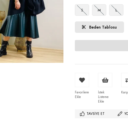
S
M
L
Beden Tablosu
Favorilere
İstek
Karşı
Ekle
Listeme
Ekle
TAVSIYE ET
Y