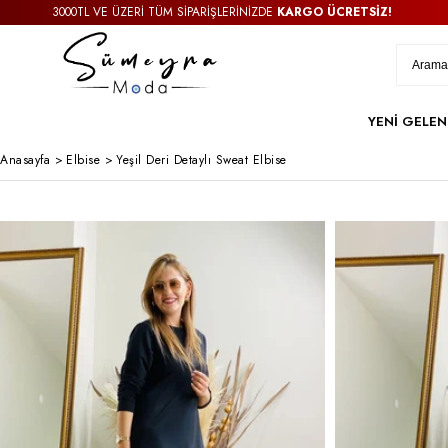
3000TL VE ÜZERİ TÜM SİPARİŞLERİNİZDE
KARGO ÜCRETSİZ!
YENİ GELEN
Anasayfa
>
Elbise
>
Yeşil Deri Detaylı Sweat Elbise