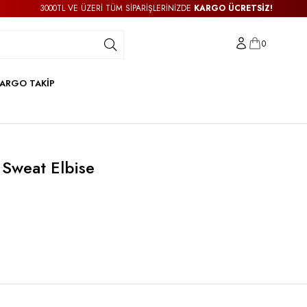
3000TL VE ÜZERİ TÜM SİPARİŞLERİNİZDE
KARGO ÜCRETSİZ!
0
ARGO TAKİP
ı Sweat Elbise