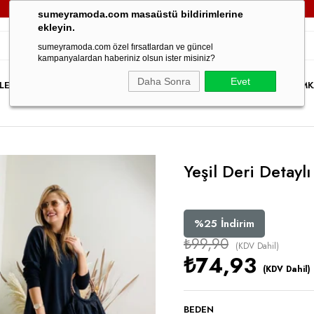
3000TL VE ÜZERİ TÜM SİPARİŞLERİNİZDE
KARGO ÜCRETSİZ!
sumeyramoda.com masaüstü bildirimlerine
ekleyin.
sumeyramoda.com özel fırsatlardan ve güncel
kampanyalardan haberiniz olsun ister misiniz?
Daha Sonra
Evet
LER
ELBİSE
ÜST GİYİM
ALT GİYİM
DIŞ GİYİM
TAKIM
PARTY WEAR
İNDİRİM
K
Yeşil Deri Detayl
%
25
İndirim
₺99,90
(KDV Dahil)
₺74,93
(KDV Dahil)
BEDEN