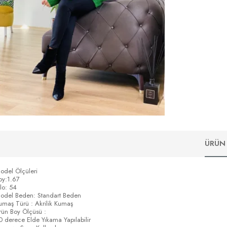
ÜRÜN 
odel Ölçüleri
oy:1.67
ilo: 54
odel Beden: Standart Beden
umaş Türü : Akrilik Kumaş
rün Boy Ölçüsü :
0 derece Elde Yıkama Yapılabilir