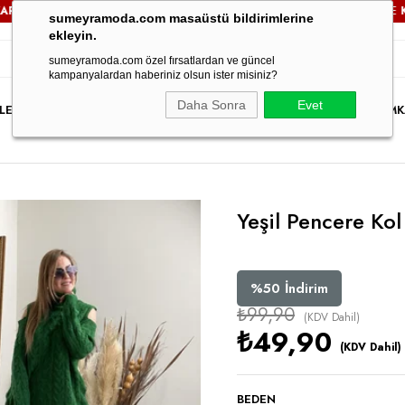
ÜCRETSİZ!
3000TL VE ÜZERİ TÜM SİPARİŞLERİNİZDE
KARGO 
sumeyramoda.com masaüstü bildirimlerine
ekleyin.
sumeyramoda.com özel fırsatlardan ve güncel
kampanyalardan haberiniz olsun ister misiniz?
Daha Sonra
Evet
LER
ELBİSE
ÜST GİYİM
ALT GİYİM
DIŞ GİYİM
TAKIM
PARTY WEAR
İNDİRİM
K
Yeşil Pencere Kol
%
50
İndirim
₺99,90
(KDV Dahil)
₺49,90
(KDV Dahil)
BEDEN