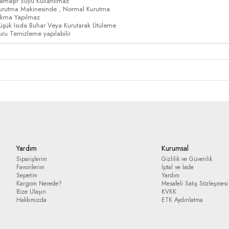
amaşır Suyu Kullanılmaz
urutma Makinesinde , Normal Kurutma
ıkma Yapılmaz
üşük Isıda Buhar Veya Kurutarak Ütüleme
uru Temizleme yapılabilir
Yardım
Kurumsal
Siparişlerim
Gizlilik ve Güvenlik
Favorilerim
İptal ve İade
Sepetim
Yardım
Kargom Nerede?
Mesafeli Satış Sözleşmesi
Bize Ulaşın
KVKK
Hakkımızda
ETK Aydınlatma