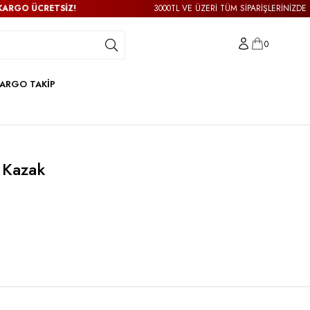
ÜCRETSİZ!
3000TL VE ÜZERİ TÜM SİPARİŞLERİNİZDE
KARGO
0
ARGO TAKİP
 Kazak