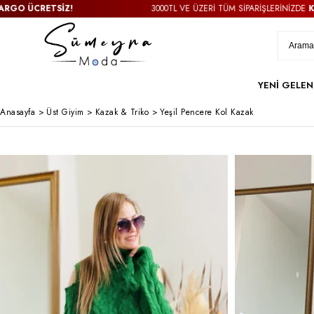
ÜCRETSİZ!
3000TL VE ÜZERİ TÜM SİPARİŞLERİNİZDE
KARGO 
YENİ GELEN
Anasayfa
>
Üst Giyim
>
Kazak & Triko
>
Yeşil Pencere Kol Kazak