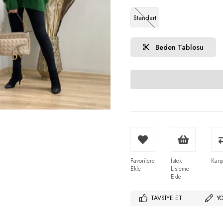
Standart
Beden Tablosu
Favorilere
İstek
Karşı
Ekle
Listeme
Ekle
TAVSIYE ET
Y