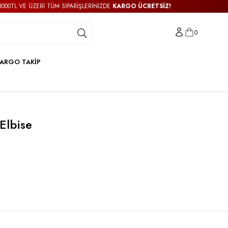
L VE ÜZERİ TÜM SİPARİŞLERİNİZDE
KARGO ÜCRETSİZ!
3000T
0
ARGO TAKİP
 Elbise