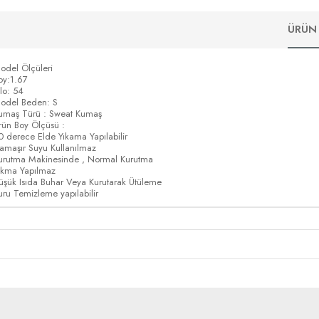
ÜRÜN 
odel Ölçüleri
oy:1.67
ilo: 54
odel Beden: S
umaş Türü : Sweat Kumaş
rün Boy Ölçüsü :
0 derece Elde Yıkama Yapılabilir
amaşır Suyu Kullanılmaz
urutma Makinesinde , Normal Kurutma
ıkma Yapılmaz
üşük Isıda Buhar Veya Kurutarak Ütüleme
uru Temizleme yapılabilir