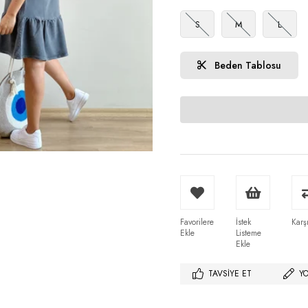
S
M
L
Beden Tablosu
Favorilere
İstek
Karşı
Ekle
Listeme
Ekle
TAVSIYE ET
Y