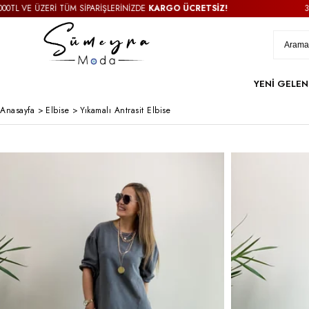
 VE ÜZERİ TÜM SİPARİŞLERİNİZDE
KARGO ÜCRETSİZ!
3000TL
YENİ GELEN
Anasayfa
>
Elbise
>
Yıkamalı Antrasit Elbise