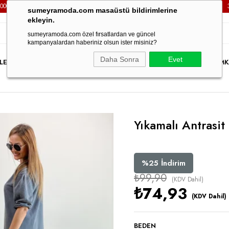
 VE ÜZERİ TÜM SİPARİŞLERİNİZDE
KARGO ÜCRETSİZ!
3000T
sumeyramoda.com masaüstü bildirimlerine
ekleyin.
sumeyramoda.com özel fırsatlardan ve güncel
kampanyalardan haberiniz olsun ister misiniz?
Daha Sonra
Evet
LER
ELBİSE
ÜST GİYİM
ALT GİYİM
DIŞ GİYİM
TAKIM
PARTY WEAR
İNDİRİM
K
Yıkamalı Antrasit
%
25
İndirim
₺99,90
(KDV Dahil)
₺74,93
(KDV Dahil)
BEDEN