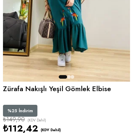
Zürafa Nakışlı Yeşil Gömlek Elbise
%
25
İndirim
₺149,90
(KDV Dahil)
₺112,42
(KDV Dahil)