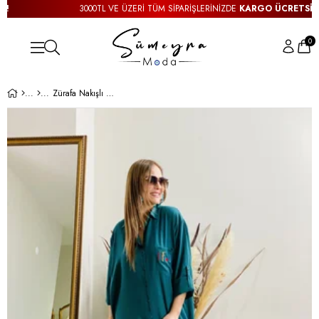
3000TL VE ÜZERİ TÜM SİPARİŞLERİNİZDE
KARGO ÜCRETSİZ!
0
Zürafa Nakışlı Yeşil Gömlek Elbise