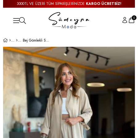
3000TL VE ÜZERİ TÜM SİPARİŞLERİNİZDE
KARGO ÜCRETSİZ!
0
Bej Gömlekli Salaş İkili Takım