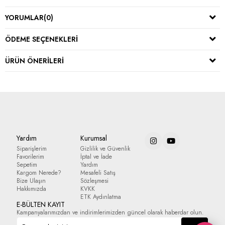
YORUMLAR
(0)
ÖDEME SEÇENEKLERI
ÜRÜN ÖNERILERI
Yardım
Kurumsal
Siparişlerim
Gizlilik ve Güvenlik
Favorilerim
İptal ve İade
Sepetim
Yardım
Kargom Nerede?
Mesafeli Satış
Bize Ulaşın
Sözleşmesi
Hakkımızda
KVKK
ETK Aydınlatma
E-BÜLTEN KAYIT
Kampanyalarımızdan ve indirimlerimizden güncel olarak haberdar olun.