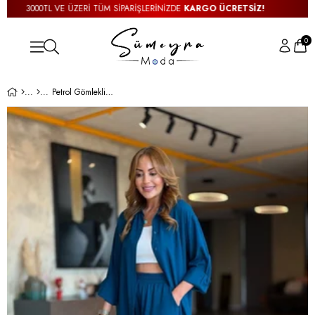
3000TL VE ÜZERİ TÜM SİPARİŞLERİNİZDE
KARGO ÜCRETSİZ!
0
Petrol Gömlekli Salaş İkili Takım