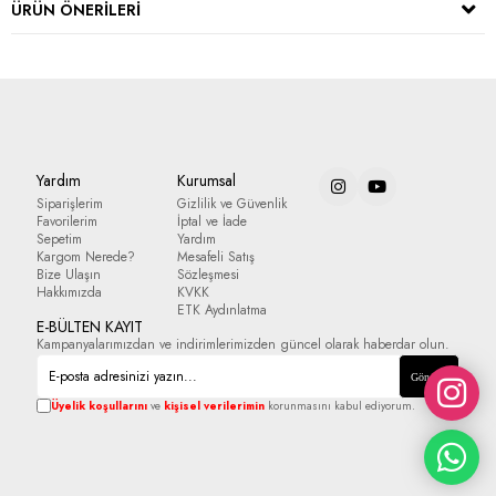
ÜRÜN ÖNERILERI
Yardım
Kurumsal
Siparişlerim
Gizlilik ve Güvenlik
Favorilerim
İptal ve İade
Sepetim
Yardım
Kargom Nerede?
Mesafeli Satış
Bize Ulaşın
Sözleşmesi
Hakkımızda
KVKK
ETK Aydınlatma
E-BÜLTEN KAYIT
Kampanyalarımızdan ve indirimlerimizden güncel olarak haberdar olun.
Gönder
Üyelik koşullarını
ve
kişisel verilerimin
korunmasını kabul ediyorum.